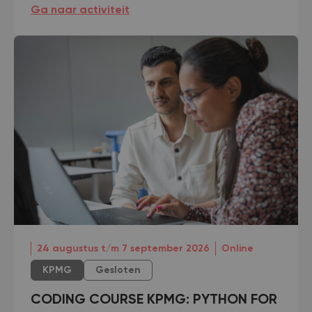
Energy Skills | Leerwerktraject in de infratechniek bij
Ga naar activiteit
24 augustus t/m 7 september 2026
Online
KPMG
Gesloten
CODING COURSE KPMG: PYTHON FOR