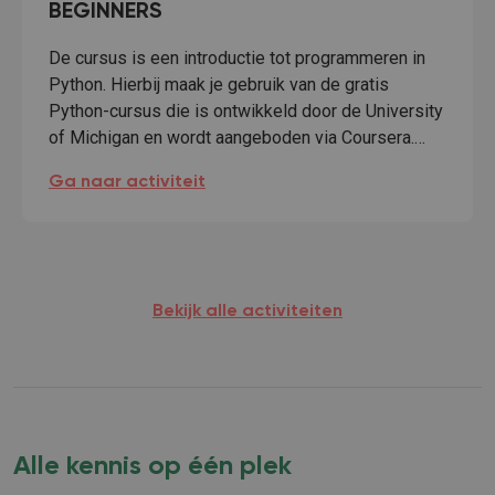
BEGINNERS
De cursus is een introductie tot programmeren in
Python. Hierbij maak je gebruik van de gratis
Python-cursus die is ontwikkeld door de University
of Michigan en wordt aangeboden via Coursera.…
CODING COURSE KPMG: PYTHON FOR BEGINNERS:
Ga naar activiteit
Bekijk alle activiteiten
Alle kennis op één plek