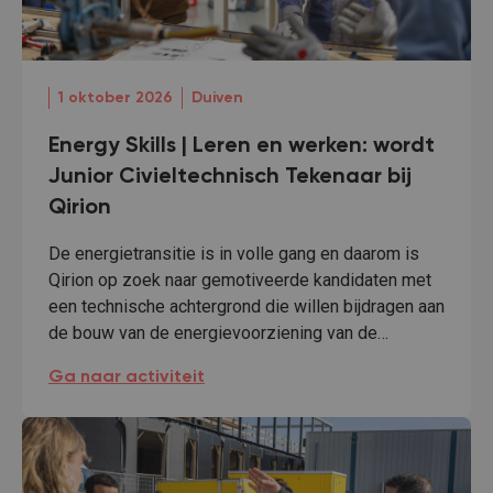
1 oktober 2026
Duiven
Energy Skills | Leren en werken: wordt
Junior Civieltechnisch Tekenaar bij
Qirion
De energietransitie is in volle gang en daarom is
Qirion op zoek naar gemotiveerde kandidaten met
een technische achtergrond die willen bijdragen aan
de bouw van de energievoorziening van de…
Energy Skills | Leren en werken: wordt Junior Civielte
Ga naar activiteit